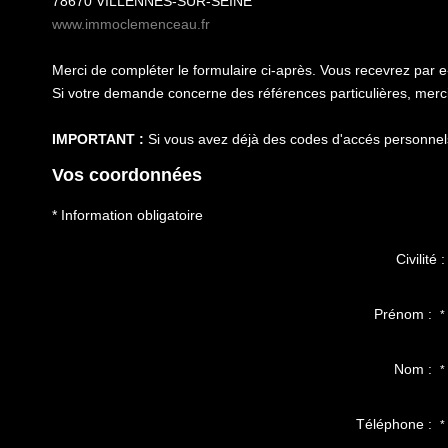
78670
VILLENNES-SUR-SEINE
www.immoclemenceau.fr
Merci de compléter le formulaire ci-après. Vous recevrez par 
Si votre demande concerne des références particulières, merci 
IMPORTANT :
Si vous avez déjà des codes d'accés personnels 
Vos coordonnées
* Information obligatoire
Civilité :
Prénom :
*
Nom :
*
Téléphone :
*