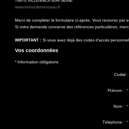
78670
VILLENNES-SUR-SEINE
www.immoclemenceau.fr
Merci de compléter le formulaire ci-après. Vous recevrez par 
Si votre demande concerne des références particulières, merci 
IMPORTANT :
Si vous avez déjà des codes d'accés personnels 
Vos coordonnées
* Information obligatoire
Civilité :
Prénom :
*
Nom :
*
Téléphone :
*