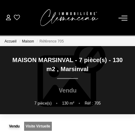
01 39 08 26 26
Accueil
Maison
Référence 705
VENTE
MAISON MARSINVAL - 7 pièce(s) - 130
LOCATION
m2
,
Marsinval
ESTIMATION
Vendu
BIENS VENDUS
7
pièce(s)
•
130
m²
•
Réf : 705
NOTRE AGENCE
Vendu
Visite Virtuelle