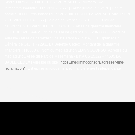
Siret : 89079765700016 | RCS : VERSAILLES | Numero TVA
Intracommunautaire : FR12890797657 | Forme juridique : SARL | Capital
social : 10 000 | Assurance RCP : VD7.000.001/000121/22074 |
Carte T : CPI
7801 2020 000 045 355 | Date de délivrance : 2023-11-23 | Lieu de
délivrance : CCI PARIS ILE DE FRANCE | Caisse de garantie financière :
QBE EUROPE SA/NV. | N° de caisse de garantie : 65548-3/000082/22074 |
Adresse caisse de garantie : Coeur Défense - Tour A, 110 Esplanade du
Général de Gaulle - 92931 La Défense Cedex | Montant de la garantie
financière : 110000 € | Nom du médiateur : MEDIMMOCONSO | Adresse du
médiateur : 1 Allée du Parc de Mesemena - Bat A CS 25222 - 44505 LA
BAULE CEDEX | Adresse du site :
https://medimmoconso.fr/adresser-une-
reclamation/
|
Entreprise juridiquement et financièrement indépendante