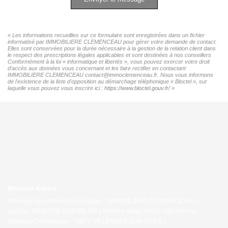
« Les informations recueillies sur ce formulaire sont enregistrées dans un fichier
informatisé par IMMOBILIERE CLEMENCEAU pour gérer votre demande de contact.
Elles sont conservées pour la durée nécessaire à la gestion de la relation client dans
le respect des prescriptions légales applicables et sont destinées à nos conseillers
Conformément à la loi « informatique et libertés », vous pouvez exercer votre droit
d'accès aux données vous concernant et les faire rectifier en contactant
IMMOBILIERE CLEMENCEAU contact@immoclemenceau.fr. Nous vous informons
de l'existence de la liste d'opposition au démarchage téléphonique « Bloctel », sur
laquelle vous pouvez vous inscrire ici :
https://www.bloctel.gouv.fr/
»
Mentions légales
Affichage des informations légales : IMMOBILIERE CLEMENCEAU | Raison
sociale : REALTOR IMMOBILIER | Adresse siège social : 326 Avenue
Georges Clemenceau - 78670 VILLENNES-SUR-SEINE |