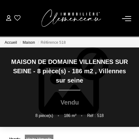
01 39 08 26 26
Accueil
Maison
Référence 518
VENTE
MAISON DE DOMAINE VILLENNES SUR
LOCATION
SEINE - 8 pièce(s) - 186 m2
,
Villennes
sur seine
ESTIMATION
Vendu
BIENS VENDUS
8
pièce(s)
•
186
m²
•
Réf : 518
NOTRE AGENCE