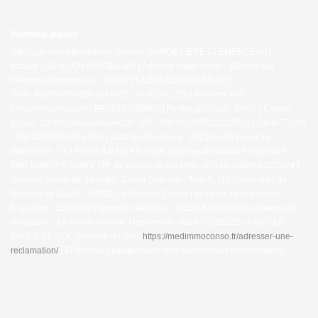
Mentions légales
Affichage des informations légales : IMMOBILIERE CLEMENCEAU | Raison
sociale : REALTOR IMMOBILIER | Adresse siège social : 326 Avenue
Georges Clemenceau - 78670 VILLENNES-SUR-SEINE |
Siret : 89079765700016 | RCS : VERSAILLES | Numero TVA
Intracommunautaire : FR12890797657 | Forme juridique : SARL | Capital
social : 10 000 | Assurance RCP : VD7.000.001/000121/22074 |
Carte T : CPI
7801 2020 000 045 355 | Date de délivrance : 2023-11-23 | Lieu de
délivrance : CCI PARIS ILE DE FRANCE | Caisse de garantie financière :
QBE EUROPE SA/NV. | N° de caisse de garantie : 65548-3/000082/22074 |
Adresse caisse de garantie : Coeur Défense - Tour A, 110 Esplanade du
Général de Gaulle - 92931 La Défense Cedex | Montant de la garantie
financière : 110000 € | Nom du médiateur : MEDIMMOCONSO | Adresse du
médiateur : 1 Allée du Parc de Mesemena - Bat A CS 25222 - 44505 LA
BAULE CEDEX | Adresse du site :
https://medimmoconso.fr/adresser-une-
reclamation/
|
Entreprise juridiquement et financièrement indépendante