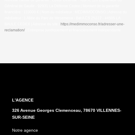
Général de Gaulle - 92931 La Défense Cedex | Montant de la garantie
financière : 110000 € | Nom du médiateur : MEDIMMOCONSO | Adresse du
médiateur : 1 Allée du Parc de Mesemena - Bat A CS 25222 - 44505 LA
BAULE CEDEX | Adresse du site :
https://medimmoconso.fr/adresser-une-
reclamation/
|
Entreprise juridiquement et financièrement indépendante
L'AGENCE
326 Avenue Georges Clemenceau, 78670 VILLENNES-
SUR-SEINE
Notre agence