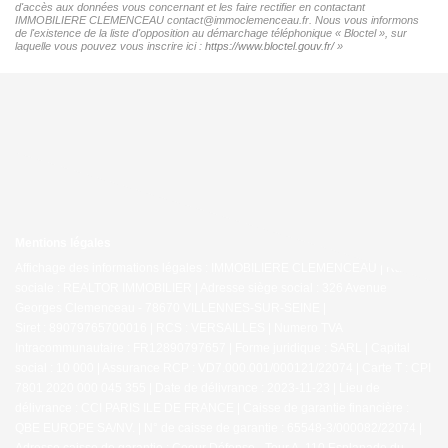
d'accès aux données vous concernant et les faire rectifier en contactant
IMMOBILIERE CLEMENCEAU contact@immoclemenceau.fr. Nous vous informons
de l'existence de la liste d'opposition au démarchage téléphonique « Bloctel », sur
laquelle vous pouvez vous inscrire ici :
https://www.bloctel.gouv.fr/
»
Mentions légales
Affichage des informations légales : IMMOBILIERE CLEMENCEAU | Raison
sociale : REALTOR IMMOBILIER | Adresse siège social : 326 Avenue
Georges Clemenceau - 78670 VILLENNES-SUR-SEINE |
Siret : 89079765700016 | RCS : VERSAILLES | Numero TVA
Intracommunautaire : FR12890797657 | Forme juridique : SARL | Capital
social : 10 000 | Assurance RCP : VD7.000.001/000121/22074 |
Carte T : CPI
7801 2020 000 045 355 | Date de délivrance : 2023-11-23 | Lieu de
délivrance : CCI PARIS ILE DE FRANCE | Caisse de garantie financière :
QBE EUROPE SA/NV. | N° de caisse de garantie : 65548-3/000082/22074 |
Adresse caisse de garantie : Coeur Défense - Tour A, 110 Esplanade du