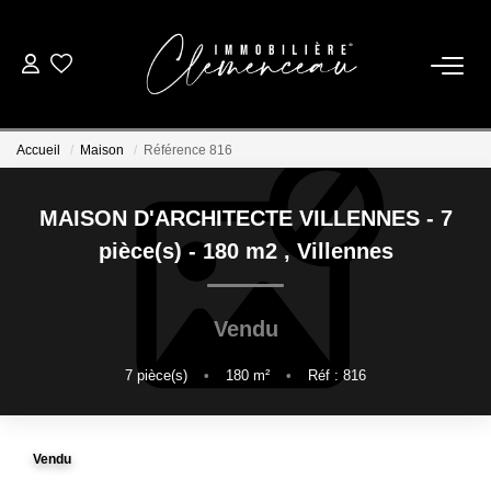
01 39 08 26 26
Accueil
Maison
Référence 816
VENTE
MAISON D'ARCHITECTE VILLENNES - 7
LOCATION
pièce(s) - 180 m2
,
Villennes
ESTIMATION
Vendu
BIENS VENDUS
7
pièce(s)
•
180
m²
•
Réf : 816
NOTRE AGENCE
Vendu