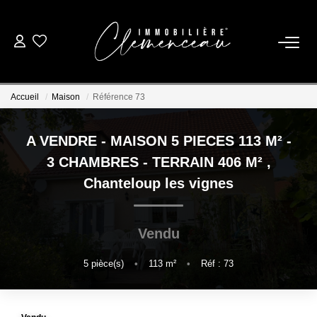
01 39 08 26 26
Accueil
Maison
Référence 73
VENTE
A VENDRE - MAISON 5 PIECES 113 M² -
LOCATION
3 CHAMBRES - TERRAIN 406 M²
,
Chanteloup les vignes
ESTIMATION
Vendu
BIENS VENDUS
5
pièce(s)
•
113
m²
•
Réf : 73
NOTRE AGENCE