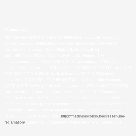
Mentions légales
Affichage des informations légales : IMMOBILIERE CLEMENCEAU | Raison
sociale : REALTOR IMMOBILIER | Adresse siège social : 326 Avenue
Georges Clemenceau - 78670 VILLENNES-SUR-SEINE |
Siret : 89079765700016 | RCS : VERSAILLES | Numero TVA
Intracommunautaire : FR12890797657 | Forme juridique : SARL | Capital
social : 10 000 | Assurance RCP : VD7.000.001/000121/22074 |
Carte T : CPI
7801 2020 000 045 355 | Date de délivrance : 2023-11-23 | Lieu de
délivrance : CCI PARIS ILE DE FRANCE | Caisse de garantie financière :
QBE EUROPE SA/NV. | N° de caisse de garantie : 65548-3/000082/22074 |
Adresse caisse de garantie : Coeur Défense - Tour A, 110 Esplanade du
Général de Gaulle - 92931 La Défense Cedex | Montant de la garantie
financière : 110000 € | Nom du médiateur : MEDIMMOCONSO | Adresse du
médiateur : 1 Allée du Parc de Mesemena - Bat A CS 25222 - 44505 LA
BAULE CEDEX | Adresse du site :
https://medimmoconso.fr/adresser-une-
reclamation/
|
Entreprise juridiquement et financièrement indépendante