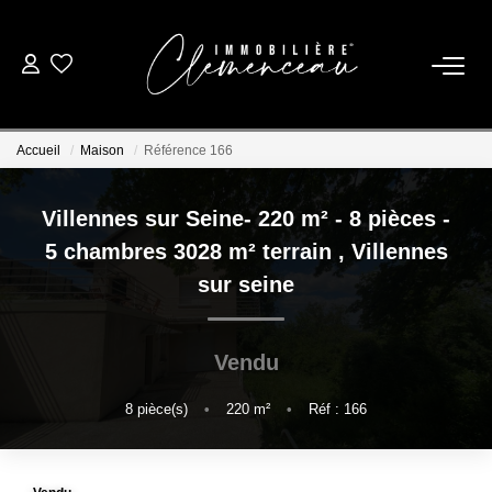
01 39 08 26 26
Accueil
Maison
Référence 166
VENTE
Villennes sur Seine- 220 m² - 8 pièces -
LOCATION
5 chambres 3028 m² terrain
,
Villennes
sur seine
ESTIMATION
Vendu
BIENS VENDUS
8
pièce(s)
•
220
m²
•
Réf : 166
NOTRE AGENCE