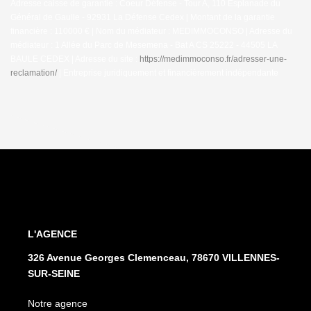
Adresse caisse de garantie : Coeur Défense - Tour A, 110 Esplanade du
Général de Gaulle - 92931 La Défense Cedex | Montant de la garantie
financière : 110000 € | Nom du médiateur : MEDIMMOCONSO | Adresse du
médiateur : 1 Allée du Parc de Mesemena - Bat A CS 25222 - 44505 LA
BAULE CEDEX | Adresse du site :
https://medimmoconso.fr/adresser-une-
reclamation/
|
Entreprise juridiquement et financièrement indépendante
L'AGENCE
326 Avenue Georges Clemenceau, 78670 VILLENNES-
SUR-SEINE
Notre agence