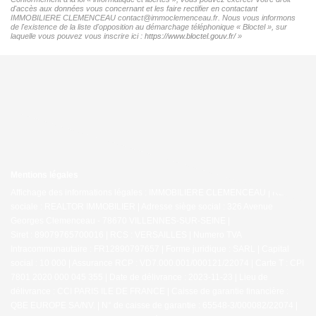
d'accès aux données vous concernant et les faire rectifier en contactant
IMMOBILIERE CLEMENCEAU contact@immoclemenceau.fr. Nous vous informons
de l'existence de la liste d'opposition au démarchage téléphonique « Bloctel », sur
laquelle vous pouvez vous inscrire ici :
https://www.bloctel.gouv.fr/
»
Mentions légales
Affichage des informations légales : IMMOBILIERE CLEMENCEAU | Raison
sociale : REALTOR IMMOBILIER | Adresse siège social : 326 Avenue
Georges Clemenceau - 78670 VILLENNES-SUR-SEINE |
Siret : 89079765700016 | RCS : VERSAILLES | Numero TVA
Intracommunautaire : FR12890797657 | Forme juridique : SARL | Capital
social : 10 000 | Assurance RCP : VD7.000.001/000121/22074 |
Carte T : CPI
7801 2020 000 045 355 | Date de délivrance : 2023-11-23 | Lieu de
délivrance : CCI PARIS ILE DE FRANCE | Caisse de garantie financière :
QBE EUROPE SA/NV. | N° de caisse de garantie : 65548-3/000082/22074 |