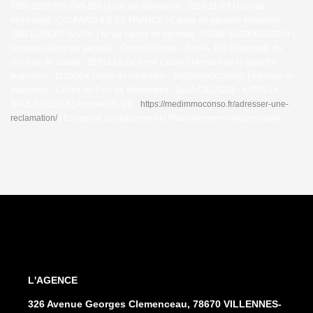
7801 2020 000 045 355 | Date de délivrance : 2023-11-23 | Lieu de
délivrance : CCI PARIS ILE DE FRANCE | Caisse de garantie financière :
QBE EUROPE SA/NV. | N° de caisse de garantie : 65548-3/000082/22074 |
Adresse caisse de garantie : Coeur Défense - Tour A, 110 Esplanade du
Général de Gaulle - 92931 La Défense Cedex | Montant de la garantie
financière : 110000 € | Nom du médiateur : MEDIMMOCONSO | Adresse du
médiateur : 1 Allée du Parc de Mesemena - Bat A CS 25222 - 44505 LA
BAULE CEDEX | Adresse du site :
https://medimmoconso.fr/adresser-une-
reclamation/
|
Entreprise juridiquement et financièrement indépendante
L'AGENCE
326 Avenue Georges Clemenceau, 78670 VILLENNES-