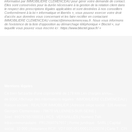
informatisé par IMMOBILIERE CLEMENCEAU pour gérer votre demande de contact.
Elles sont conservées pour la durée nécessaire à la gestion de la relation client dans
le respect des prescriptions légales applicables et sont destinées à nos conseillers
Conformément à la loi « informatique et libertés », vous pouvez exercer votre droit
d'accès aux données vous concernant et les faire rectifier en contactant
IMMOBILIERE CLEMENCEAU contact@immoclemenceau.fr. Nous vous informons
de l'existence de la liste d'opposition au démarchage téléphonique « Bloctel », sur
laquelle vous pouvez vous inscrire ici :
https://www.bloctel.gouv.fr/
»
Mentions légales
Ce bien fait partie d'une copropriété de 179 lots.Les charges annuelles sont
de 600€.
Affichage des informations légales : IMMOBILIERE CLEMENCEAU |
Raison sociale : REALTOR IMMOBILIER | Adresse siège social : 326 Avenue
Georges Clemenceau - 78670 VILLENNES-SUR-SEINE |
Siret : 89079765700016 | RCS : VERSAILLES | Numero TVA
Intracommunautaire : FR12890797657 | Forme juridique : SARL | Capital
social : 10 000 | Assurance RCP : VD7.000.001/000121/22074 |
Carte T : CPI