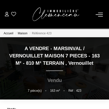
01 39 08 26 26
Accueil
Maison
Référence 423
VENTE
A VENDRE - MARSINVAL /
LOCATION
VERNOUILLET MAISON 7 PIECES - 163
M² - 810 M² TERRAIN
,
Vernouillet
ESTIMATION
Vendu
BIENS VENDUS
7
pièce(s)
•
163
m²
•
Réf : 423
NOTRE AGENCE