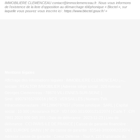
IMMOBILIERE CLEMENCEAU contact@immoclemenceau.fr. Nous vous informons
de l'existence de la liste d'opposition au démarchage téléphonique « Bloctel », sur
laquelle vous pouvez vous inscrire ici :
https://www.bloctel.gouv.fr/
»
Mentions légales
Affichage des informations légales : IMMOBILIERE CLEMENCEAU | Raison
sociale : REALTOR IMMOBILIER | Adresse siège social : 326 Avenue
Georges Clemenceau - 78670 VILLENNES-SUR-SEINE |
Siret : 89079765700016 | RCS : VERSAILLES | Numero TVA
Intracommunautaire : FR12890797657 | Forme juridique : SARL | Capital
social : 10 000 | Assurance RCP : VD7.000.001/000121/22074 |
Carte T : CPI
7801 2020 000 045 355 | Date de délivrance : 2023-11-23 | Lieu de
délivrance : CCI PARIS ILE DE FRANCE | Caisse de garantie financière :
QBE EUROPE SA/NV. | N° de caisse de garantie : 65548-3/000082/22074 |
Adresse caisse de garantie : Coeur Défense - Tour A, 110 Esplanade du