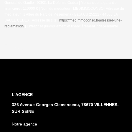
Général de Gaulle - 92931 La Défense Cedex | Montant de la garantie
financière : 110000 € | Nom du médiateur : MEDIMMOCONSO | Adresse du
médiateur : 1 Allée du Parc de Mesemena - Bat A CS 25222 - 44505 LA
BAULE CEDEX | Adresse du site :
https://medimmoconso.fr/adresser-une-
reclamation/
|
Entreprise juridiquement et financièrement indépendante
L'AGENCE
326 Avenue Georges Clemenceau, 78670 VILLENNES-
SUR-SEINE
Notre agence