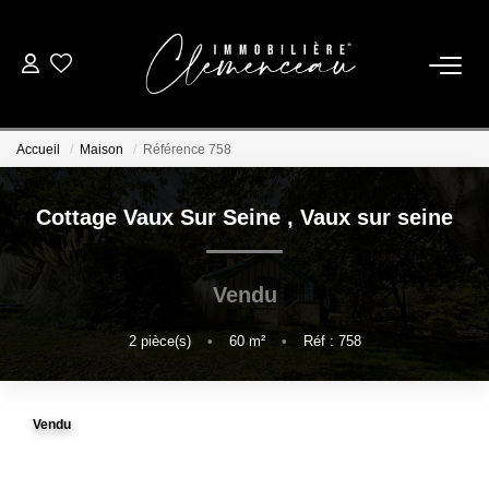
01 39 08 26 26
Accueil
Maison
Référence 758
VENTE
Cottage Vaux Sur Seine
,
Vaux sur seine
LOCATION
Vendu
ESTIMATION
2
pièce(s)
•
60
m²
•
Réf : 758
BIENS VENDUS
Vendu
NOTRE AGENCE