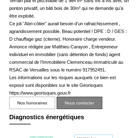
Terrain plat et piscinable de 1 984 m² sans vis à vis avec un
ponton privatif, un bâti bois de 30m² qui ne demande qu'à
être exploité.
Ce joli "Abri-côtier" aurait besoin d'un rafraichissement ,
agrandissement possible. Beau potentiel ! DPE : D / GES :
D chauffage gaz (citerne). Honoraire charge vendeur.
Annonce rédigée par Matthieu Carayon , Entrepreneur
individuel en immobilier (sans détention de fonds) agent
commercial de l'Immobilière Clemenceau immatriculé au
RSAC de Versailles sous le numéro 917952491.
Les informations sur les risques auxquels ce bien est
exposé sont disponibles sur le site Géorisques
https://www.georisques.gouv.fr
Nos honoraires
Nous contacter
Diagnostics énergétiques