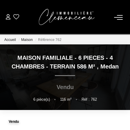
01 39 08 26 26
Accueil
Maison
Référence 762
VENTE
MAISON FAMILIALE - 6 PIECES - 4
LOCATION
CHAMBRES - TERRAIN 586 M²
,
Medan
ESTIMATION
Vendu
BIENS VENDUS
6
pièce(s)
•
116
m²
•
Réf : 762
NOTRE AGENCE
Vendu