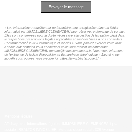
Envoyer le message
« Les informations recueillies sur ce formulaire sont enregistrées dans un fichier
informatisé par IMMOBILIERE CLEMENCEAU pour gérer votre demande de contact.
Elles sont conservées pour la durée nécessaire à la gestion de la relation client dans
le respect des prescriptions légales applicables et sont destinées à nos conseillers
Conformément à la loi « informatique et libertés », vous pouvez exercer votre droit
d'accès aux données vous concernant et les faire rectifier en contactant
IMMOBILIERE CLEMENCEAU contact@immoclemenceau.fr. Nous vous informons
de l'existence de la liste d'opposition au démarchage téléphonique « Bloctel », sur
laquelle vous pouvez vous inscrire ici :
https://www.bloctel.gouv.fr/
»
Mentions légales
Affichage des informations légales : IMMOBILIERE CLEMENCEAU | Raison
sociale : REALTOR IMMOBILIER | Adresse siège social : 326 Avenue