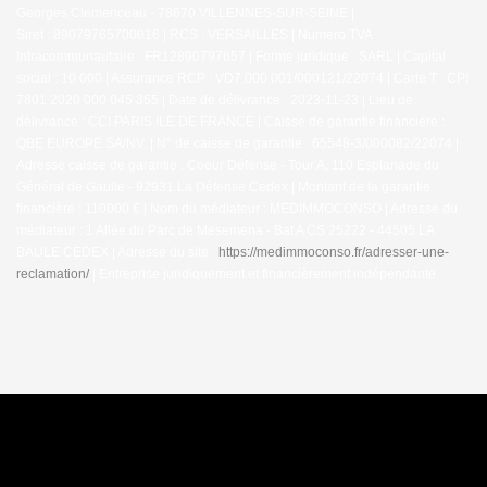
Georges Clemenceau - 78670 VILLENNES-SUR-SEINE |
Siret : 89079765700016 | RCS : VERSAILLES | Numero TVA
Intracommunautaire : FR12890797657 | Forme juridique : SARL | Capital
social : 10 000 | Assurance RCP : VD7.000.001/000121/22074 |
Carte T : CPI
7801 2020 000 045 355 | Date de délivrance : 2023-11-23 | Lieu de
délivrance : CCI PARIS ILE DE FRANCE | Caisse de garantie financière :
QBE EUROPE SA/NV. | N° de caisse de garantie : 65548-3/000082/22074 |
Adresse caisse de garantie : Coeur Défense - Tour A, 110 Esplanade du
Général de Gaulle - 92931 La Défense Cedex | Montant de la garantie
financière : 110000 € | Nom du médiateur : MEDIMMOCONSO | Adresse du
médiateur : 1 Allée du Parc de Mesemena - Bat A CS 25222 - 44505 LA
BAULE CEDEX | Adresse du site :
https://medimmoconso.fr/adresser-une-
reclamation/
|
Entreprise juridiquement et financièrement indépendante