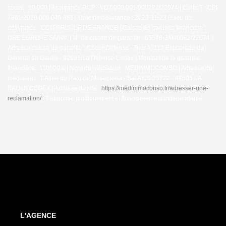
social : 10 000 | Assurance RCP : VD7.000.001/000121/22074 |
Carte T : CPI
7801 2020 000 045 355 | Date de délivrance : 2023-11-23 | Lieu de
délivrance : CCI PARIS ILE DE FRANCE | Caisse de garantie financière :
QBE EUROPE SA/NV. | N° de caisse de garantie : 65548-3/000082/22074 |
Adresse caisse de garantie : Coeur Défense - Tour A, 110 Esplanade du
Général de Gaulle - 92931 La Défense Cedex | Montant de la garantie
financière : 110000 € | Nom du médiateur : MEDIMMOCONSO | Adresse du
médiateur : 1 Allée du Parc de Mesemena - Bat A CS 25222 - 44505 LA
BAULE CEDEX | Adresse du site :
https://medimmoconso.fr/adresser-une-
reclamation/
|
Entreprise juridiquement et financièrement indépendante
L'AGENCE