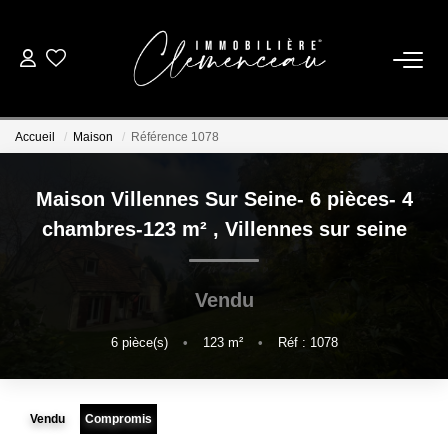
01 39 08 26 26
Accueil
Maison
Référence 1078
VENTE
Maison Villennes Sur Seine- 6 pièces- 4
LOCATION
chambres-123 m²
,
Villennes sur seine
ESTIMATION
Vendu
BIENS VENDUS
6
pièce(s)
•
123
m²
•
Réf : 1078
NOTRE AGENCE
Vendu
Compromis