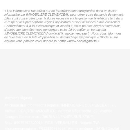
« Les informations recueillies sur ce formulaire sont enregistrées dans un fichier
informatisé par IMMOBILIERE CLEMENCEAU pour gérer votre demande de contact.
Elles sont conservées pour la durée nécessaire à la gestion de la relation client dans
le respect des prescriptions légales applicables et sont destinées à nos conseillers
Conformément à la loi « informatique et libertés », vous pouvez exercer votre droit
d'accès aux données vous concernant et les faire rectifier en contactant
IMMOBILIERE CLEMENCEAU contact@immoclemenceau.fr. Nous vous informons
de l'existence de la liste d'opposition au démarchage téléphonique « Bloctel », sur
laquelle vous pouvez vous inscrire ici :
https://www.bloctel.gouv.fr/
»
Mentions légales
Affichage des informations légales : IMMOBILIERE CLEMENCEAU | Raison
sociale : REALTOR IMMOBILIER | Adresse siège social : 326 Avenue
Georges Clemenceau - 78670 VILLENNES-SUR-SEINE |
Siret : 89079765700016 | RCS : VERSAILLES | Numero TVA
Intracommunautaire : FR12890797657 | Forme juridique : SARL | Capital