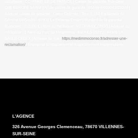
délivrance : CCI PARIS ILE DE FRANCE | Caisse de garantie financière :
QBE EUROPE SA/NV. | N° de caisse de garantie : 65548-3/000082/22074 |
Adresse caisse de garantie : Coeur Défense - Tour A, 110 Esplanade du
Général de Gaulle - 92931 La Défense Cedex | Montant de la garantie
financière : 110000 € | Nom du médiateur : MEDIMMOCONSO | Adresse du
médiateur : 1 Allée du Parc de Mesemena - Bat A CS 25222 - 44505 LA
BAULE CEDEX | Adresse du site :
https://medimmoconso.fr/adresser-une-
reclamation/
|
Entreprise juridiquement et financièrement indépendante
L'AGENCE
326 Avenue Georges Clemenceau, 78670 VILLENNES-
SUR-SEINE