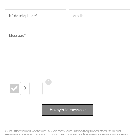
N° de téléphone*
email*
Message*
Envoyer le message
« Les informations recueillies sur ce formulaire sont enregistrées dans un fichier
informatisé par IMMOBILIERE CLEMENCEAU pour gérer votre demande de contact.