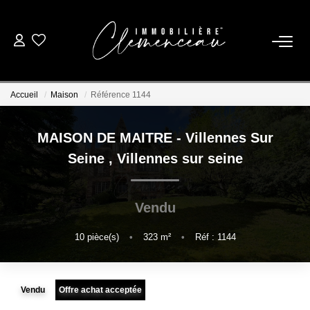
01 39 08 26 26
Accueil
Maison
Référence 1144
VENTE
MAISON DE MAITRE - Villennes Sur
LOCATION
Seine
,
Villennes sur seine
ESTIMATION
Vendu
BIENS VENDUS
10
pièce(s)
•
323
m²
•
Réf : 1144
NOTRE AGENCE
Vendu
Offre achat acceptée