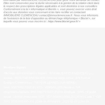
Elles sont conservées pour la durée nécessaire à la gestion de la relation client dans
le respect des prescriptions légales applicables et sont destinées à nos conseillers
Conformément à la loi « informatique et libertés », vous pouvez exercer votre droit
d'accès aux données vous concernant et les faire rectifier en contactant
IMMOBILIERE CLEMENCEAU contact@immoclemenceau.fr. Nous vous informons
de l'existence de la liste d'opposition au démarchage téléphonique « Bloctel », sur
laquelle vous pouvez vous inscrire ici :
https://www.bloctel.gouv.fr/
»
Mentions légales
Affichage des informations légales : IMMOBILIERE CLEMENCEAU | Raison
sociale : REALTOR IMMOBILIER | Adresse siège social : 326 Avenue
Georges Clemenceau - 78670 VILLENNES-SUR-SEINE |
Siret : 89079765700016 | RCS : VERSAILLES | Numero TVA
Intracommunautaire : FR12890797657 | Forme juridique : SARL | Capital
social : 10 000 | Assurance RCP : VD7.000.001/000121/22074 |
Carte T : CPI
7801 2020 000 045 355 | Date de délivrance : 2023-11-23 | Lieu de