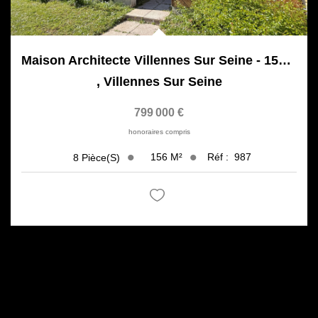
Maison Architecte Villennes Sur Seine - 156 M²
,
Villennes Sur Seine
799 000 €
honoraires compris
156
M²
Réf :
987
8
Pièce(s)