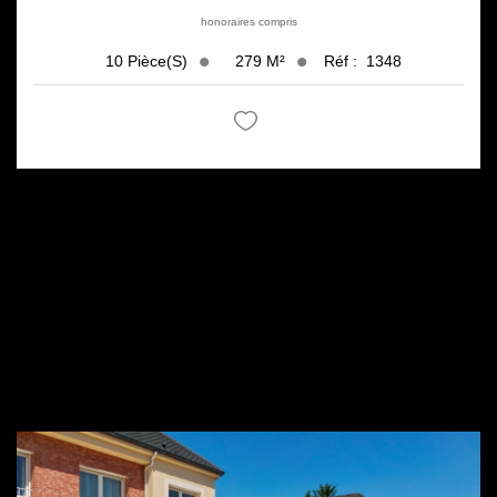
honoraires compris
279
M²
Réf :
1348
10
Pièce(s)