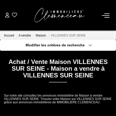
01 39 08 26 26
Accueil
A vendre
Maison
VILLENNES SUR SEINE
VENTE
Modifier les critères de recherche
Type de transaction
Localisation
Acheter
Localisation
LOCATION
Achat / Vente Maison VILLENNES
Type de bien
Sélectionnez...
Surface min
SUR SEINE - Maison a vendre à
ESTIMATION
VILLENNES SUR SEINE
Plus de critères
Budget max
BIENS VENDUS
Créer une alerte
Sur notre site consultez les annonces immobilière de Maison à vendre
VILLENNES SUR SEINE. Trouvez votre Maison sur VILLENNES SUR SEINE
grâce aux annonces immobilières de IMMOBILIERE CLEMENCEAU.
NOTRE AGENCE