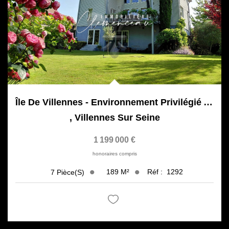
Île De Villennes - Environnement Privilégié Avec Ponton Et...
,
Villennes Sur Seine
1 199 000 €
honoraires compris
189
M²
Réf :
1292
7
Pièce(s)