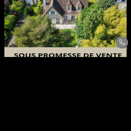
MAISON FAMILLIALE - VILLENNES SUR SEINE - 190 M² - TERRAIN...
,
Villennes Sur Seine
595 000 €
dont 4,39% TTC d'honoraires
190
M²
Réf :
1285
7
Pièce(s)