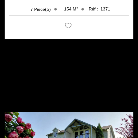
154
M²
Réf :
1371
7
Pièce(s)