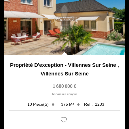
Propriété D'exception - Villennes Sur Seine
,
Villennes Sur Seine
1 680 000 €
honoraires compris
375
M²
Réf :
1233
10
Pièce(s)