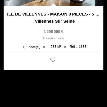
ILE DE VILLENNES - MAISON 8 PIECES - 5 CHAMBRES - 2246 M²...
,
Villennes Sur Seine
1 290 000 €
honoraires compris
265
M²
Réf :
1355
10
Pièce(s)