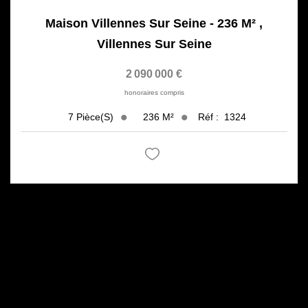
Maison Villennes Sur Seine - 236 M²
,
Villennes Sur Seine
2 090 000 €
honoraires compris
236
M²
Réf :
1324
7
Pièce(s)