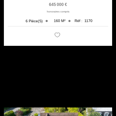
645 000 €
honoraires compris
160
M²
Réf :
1170
6
Pièce(s)