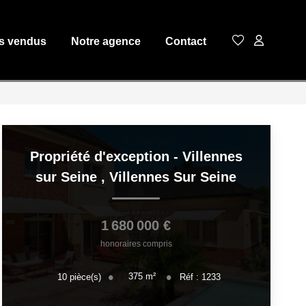
s vendus
Notre agence
Contact
Propriété d'exception - Villennes
sur Seine
,
Villennes Sur Seine
1 680 000 €
honoraires compris
375
m²
10
pièce(s)
Réf :
1233