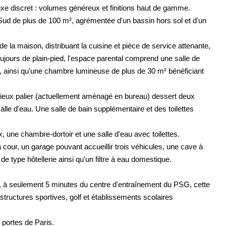
uxe discret : volumes généreux et finitions haut de gamme.
Sud de plus de 100 m², agrémentée d'un bassin hors sol et d'un
 de la maison, distribuant la cuisine et pièce de service attenante,
ujours de plain-pied, l'espace parental comprend une salle de
e, ainsi qu'une chambre lumineuse de plus de 30 m² bénéficiant
ieux palier (actuellement aménagé en bureau) dessert deux
lle d'eau. Une salle de bain supplémentaire et des toilettes
, une chambre-dortoir et une salle d'eau avec toilettes.
a cour, un garage pouvant accueillir trois véhicules, une cave à
e type hôtellerie ainsi qu'un filtre à eau domestique.
 à seulement 5 minutes du centre d'entraînement du PSG, cette
rastructures sportives, golf et établissements scolaires
x portes de Paris.