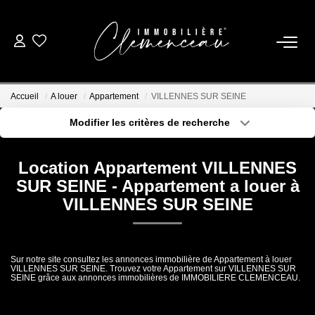
01 39 08 26 26
Accueil
A louer
Appartement
VILLENNES SUR SEINE
VENTE
Modifier les critères de recherche
Type de transaction
Localisation
Acheter
Localisation
LOCATION
Location Appartement VILLENNES
Type de bien
Sélectionnez...
Surface min
SUR SEINE - Appartement a louer à
ESTIMATION
VILLENNES SUR SEINE
Plus de critères
Budget max
BIENS VENDUS
Créer une alerte
Sur notre site consultez les annonces immobilière de Appartement à louer
VILLENNES SUR SEINE. Trouvez votre Appartement sur VILLENNES SUR
SEINE grâce aux annonces immobilières de IMMOBILIERE CLEMENCEAU.
NOTRE AGENCE