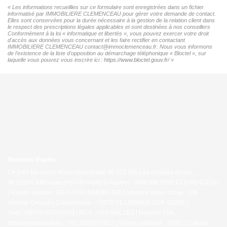
« Les informations recueillies sur ce formulaire sont enregistrées dans un fichier
informatisé par IMMOBILIERE CLEMENCEAU pour gérer votre demande de contact.
Elles sont conservées pour la durée nécessaire à la gestion de la relation client dans
le respect des prescriptions légales applicables et sont destinées à nos conseillers
Conformément à la loi « informatique et libertés », vous pouvez exercer votre droit
d'accès aux données vous concernant et les faire rectifier en contactant
IMMOBILIERE CLEMENCEAU contact@immoclemenceau.fr. Nous vous informons
de l'existence de la liste d'opposition au démarchage téléphonique « Bloctel », sur
laquelle vous pouvez vous inscrire ici :
https://www.bloctel.gouv.fr/
»
Mentions légales
Ce bien fait partie d'une copropriété de 155 lots.Les charges annuelles sont
de 1200€.
Affichage des informations légales : IMMOBILIERE CLEMENCEAU
| Raison sociale : REALTOR IMMOBILIER | Adresse siège social : 326
Avenue Georges Clemenceau - 78670 VILLENNES-SUR-SEINE |
Siret : 89079765700016 | RCS : VERSAILLES | Numero TVA
Intracommunautaire : FR12890797657 | Forme juridique : SARL | Capital