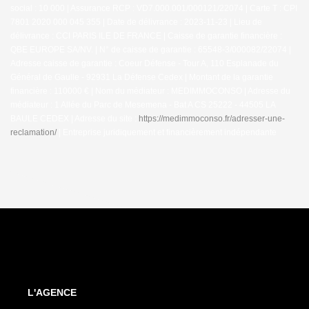
social : 10 000 | Assurance RCP : VD7.000.001/000121/22074 |
Carte T : CPI
7801 2020 000 045 355 | Date de délivrance : 2023-11-23 | Lieu de
délivrance : CCI PARIS ILE DE FRANCE | Caisse de garantie financière :
QBE EUROPE SA/NV. | N° de caisse de garantie : 65548-3/000082/22074 |
Adresse caisse de garantie : Coeur Défense - Tour A, 110 Esplanade du
Général de Gaulle - 92931 La Défense Cedex | Montant de la garantie
financière : 110000 € | Nom du médiateur : MEDIMMOCONSO | Adresse du
médiateur : 1 Allée du Parc de Mesemena - Bat A CS 25222 - 44505 LA
BAULE CEDEX | Adresse du site :
https://medimmoconso.fr/adresser-une-
reclamation/
|
Entreprise juridiquement et financièrement indépendante
L'AGENCE