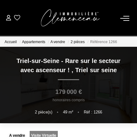
01 39 08 26 26
Accueil
Appartements
A vendre
2 pièces
Référence 1266
VENTE
Triel-sur-Seine - Rare sur le secteur
LOCATION
avec ascenseur !
,
Triel sur seine
ESTIMATION
179 000 €
honoraires compris
BIENS VENDUS
2
pièce(s)
•
49
m²
•
Réf : 1266
NOTRE AGENCE
A vendre
Visite Virtuelle