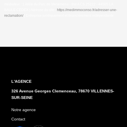
médiateur : 1 Allée du Parc de Mesemena - Bat A CS 25222 - 44505 LA
BAULE CEDEX | Adresse du site :
https://medimmoconso.fr/adresser-une-
reclamation/
|
Entreprise juridiquement et financièrement indépendante
L'AGENCE
326 Avenue Georges Clemenceau, 78670 VILLENNES-
SUR-SEINE
Notre agence
Contact