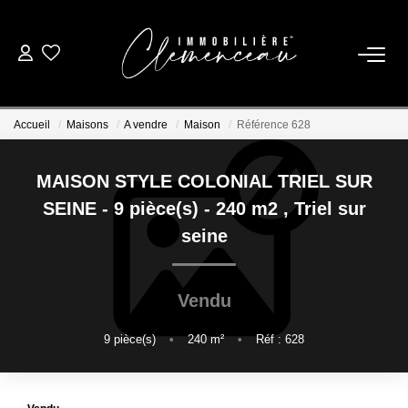
01 39 08 26 26
Accueil
Maisons
A vendre
Maison
Référence 628
VENTE
MAISON STYLE COLONIAL TRIEL SUR
LOCATION
SEINE - 9 pièce(s) - 240 m2
,
Triel sur
seine
ESTIMATION
Vendu
BIENS VENDUS
9
pièce(s)
•
240
m²
•
Réf : 628
NOTRE AGENCE