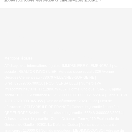
laquelle vous pouvez vous inscrire ici :
https://www.bloctel.gouv.fr/
»
Mentions légales
Affichage des informations légales : IMMOBILIERE CLEMENCEAU | Raison
sociale : REALTOR IMMOBILIER | Adresse siège social : 326 Avenue
Georges Clemenceau - 78670 VILLENNES-SUR-SEINE |
Siret : 89079765700016 | RCS : VERSAILLES | Numero TVA
Intracommunautaire : FR12890797657 | Forme juridique : SARL | Capital
social : 10 000 | Assurance RCP : VD7.000.001/000121/22074 |
Carte T : CPI
7801 2020 000 045 355 | Date de délivrance : 2023-11-23 | Lieu de
délivrance : CCI PARIS ILE DE FRANCE | Caisse de garantie financière :
QBE EUROPE SA/NV. | N° de caisse de garantie : 65548-3/000082/22074 |
Adresse caisse de garantie : Coeur Défense - Tour A, 110 Esplanade du
Général de Gaulle - 92931 La Défense Cedex | Montant de la garantie
financière : 110000 € | Nom du médiateur : MEDIMMOCONSO | Adresse du