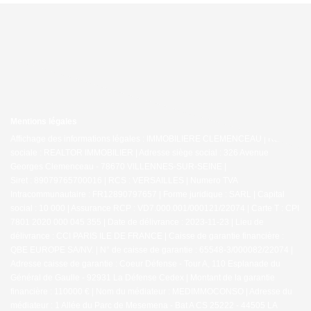
Mentions légales
Affichage des informations légales : IMMOBILIERE CLEMENCEAU | Raison
sociale : REALTOR IMMOBILIER | Adresse siège social : 326 Avenue
Georges Clemenceau - 78670 VILLENNES-SUR-SEINE |
Siret : 89079765700016 | RCS : VERSAILLES | Numero TVA
Intracommunautaire : FR12890797657 | Forme juridique : SARL | Capital
social : 10 000 | Assurance RCP : VD7.000.001/000121/22074 |
Carte T : CPI
7801 2020 000 045 355 | Date de délivrance : 2023-11-23 | Lieu de
délivrance : CCI PARIS ILE DE FRANCE | Caisse de garantie financière :
QBE EUROPE SA/NV. | N° de caisse de garantie : 65548-3/000082/22074 |
Adresse caisse de garantie : Coeur Défense - Tour A, 110 Esplanade du
Général de Gaulle - 92931 La Défense Cedex | Montant de la garantie
financière : 110000 € | Nom du médiateur : MEDIMMOCONSO | Adresse du
médiateur : 1 Allée du Parc de Mesemena - Bat A CS 25222 - 44505 LA