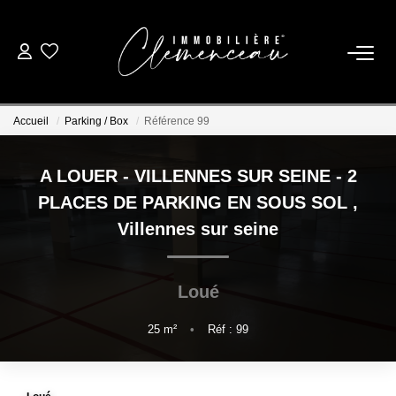
01 39 08 26 26
Accueil
Parking / Box
Référence 99
VENTE
A LOUER - VILLENNES SUR SEINE - 2
LOCATION
PLACES DE PARKING EN SOUS SOL
,
Villennes sur seine
ESTIMATION
Loué
BIENS VENDUS
25
m²
•
Réf : 99
NOTRE AGENCE