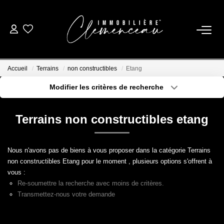
01 39 08 26 26
Accueil
Terrains
non constructibles
Etang
VENTE
Modifier les critères de recherche
Type de transaction
Localisation
Acheter
Localisation
LOCATION
Terrains non constructibles etang
Type de bien
Sélectionnez...
Surface min
ESTIMATION
Nous n'avons pas de biens à vous proposer dans la catégorie Terrains
Plus de critères
Budget max
non constructibles Etang pour le moment , plusieurs options s'offrent à
BIENS VENDUS
vous :
Créer une alerte
Re-soumettre la recherche avec moins de critères.
Transmettez-nous votre demande
NOTRE AGENCE