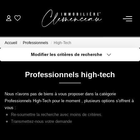
01 39 08 26 26
Accueil
Professionnels
High-Tech
VENTE
Modifier les critères de recherche
Type de transaction
Localisation
Acheter
Localisation
LOCATION
Professionnels high-tech
Type de bien
Sélectionnez...
Surface min
ESTIMATION
Nous n'avons pas de biens à vous proposer dans la catégorie
Plus de critères
Budget max
Professionnels High-Tech pour le moment , plusieurs options s'offrent à
BIENS VENDUS
vous :
Créer une alerte
Re-soumettre la recherche avec moins de critères.
Transmettez-nous votre demande
NOTRE AGENCE