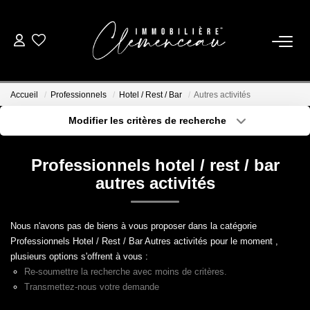
01 39 08 26 26
Accueil
Professionnels
Hotel / Rest / Bar
Autres activités
VENTE
Modifier les critères de recherche
Type de transaction
Localisation
Acheter
Localisation
LOCATION
Professionnels hotel / rest / bar
Type de bien
Sélectionnez...
Surface min
autres activités
ESTIMATION
Plus de critères
Budget max
Nous n'avons pas de biens à vous proposer dans la catégorie
BIENS VENDUS
Professionnels Hotel / Rest / Bar Autres activités pour le moment ,
Créer une alerte
plusieurs options s'offrent à vous :
Re-soumettre la recherche avec moins de critères.
NOTRE AGENCE
Transmettez-nous votre demande