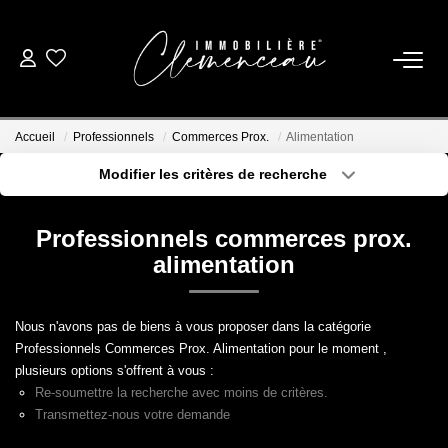
01 39 08 26 26
Accueil
Professionnels
Commerces Prox.
Alimentation
VENTE
Modifier les critères de recherche
Type de transaction
Localisation
Acheter
Localisation
LOCATION
Professionnels commerces prox.
Type de bien
Sélectionnez...
Surface min
alimentation
ESTIMATION
Plus de critères
Budget max
Nous n'avons pas de biens à vous proposer dans la catégorie
BIENS VENDUS
Professionnels Commerces Prox. Alimentation pour le moment ,
Créer une alerte
plusieurs options s'offrent à vous :
Re-soumettre la recherche avec moins de critères.
NOTRE AGENCE
Transmettez-nous votre demande