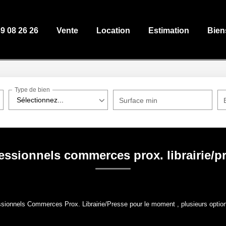
39 08 26 26
Vente
Location
Estimation
Bien
Type de bien
Sélectionnez...
Surface min
essionnels commerces prox. librairie/p
sionnels Commerces Prox. Librairie/Presse pour le moment , plusieurs options