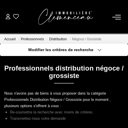
01 39 08 26 26
Accueil
Professionnels
Distribution
Négoce / Grossiste
VENTE
Modifier les critères de recherche
Type de transaction
Localisation
Acheter
Localisation
LOCATION
Professionnels distribution négoce /
Type de bien
Sélectionnez...
Surface min
grossiste
ESTIMATION
Plus de critères
Budget max
Nous n'avons pas de biens à vous proposer dans la catégorie
BIENS VENDUS
Professionnels Distribution Négoce / Grossiste pour le moment ,
Créer une alerte
plusieurs options s'offrent à vous :
Re-soumettre la recherche avec moins de critères.
NOTRE AGENCE
Transmettez-nous votre demande