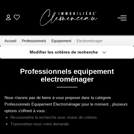
01 39 08 26 26
Accueil
Professionnels
Equipement
Electroménager
VENTE
Modifier les critères de recherche
Type de transaction
Localisation
Acheter
Localisation
LOCATION
Professionnels equipement
Type de bien
Sélectionnez...
Surface min
electroménager
ESTIMATION
Plus de critères
Budget max
Nous n'avons pas de biens à vous proposer dans la catégorie
BIENS VENDUS
Professionnels Equipement Electroménager pour le moment , plusieurs
Créer une alerte
options s'offrent à vous :
Re-soumettre la recherche avec moins de critères.
NOTRE AGENCE
Transmettez-nous votre demande