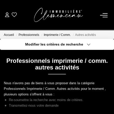
01 39 08 26 26
Accueil
Professionnels
Imprimerie / Comm.
Autres activités
VENTE
Modifier les critères de recherche
Type de transaction
Localisation
Acheter
Localisation
LOCATION
Professionnels imprimerie / comm.
Type de bien
Sélectionnez...
Surface min
autres activités
ESTIMATION
Plus de critères
Budget max
Nous n'avons pas de biens à vous proposer dans la catégorie
BIENS VENDUS
Professionnels Imprimerie / Comm. Autres activités pour le moment ,
Créer une alerte
plusieurs options s'offrent à vous :
Re-soumettre la recherche avec moins de critères.
NOTRE AGENCE
Transmettez-nous votre demande