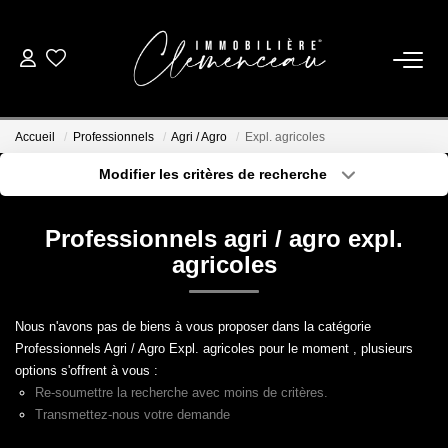
01 39 08 26 26
Accueil
Professionnels
Agri / Agro
Expl. agricoles
VENTE
Modifier les critères de recherche
Type de transaction
Localisation
Acheter
Localisation
LOCATION
Professionnels agri / agro expl.
Type de bien
Sélectionnez...
Surface min
agricoles
ESTIMATION
Plus de critères
Budget max
Nous n'avons pas de biens à vous proposer dans la catégorie
BIENS VENDUS
Professionnels Agri / Agro Expl. agricoles pour le moment , plusieurs
Créer une alerte
options s'offrent à vous :
Re-soumettre la recherche avec moins de critères.
NOTRE AGENCE
Transmettez-nous votre demande