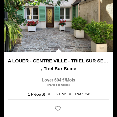
Notre Agence
Honoraires
CONTACT
A LOUER - CENTRE VILLE - TRIEL SUR SEINE - STUDIO 21 M²
,
Triel Sur Seine
Loyer 604 €/mois
charges comprises
21
M²
Réf :
245
1
Pièce(s)