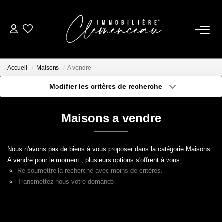
01 39 08 26 26
Accueil
Maisons
A vendre
VENTE
Modifier les critères de recherche
Type de transaction
Localisation
Acheter
Localisation
LOCATION
Maisons a vendre
Type de bien
Sélectionnez...
Surface min
ESTIMATION
Nous n'avons pas de biens à vous proposer dans la catégorie Maisons
Plus de critères
Budget max
A vendre pour le moment , plusieurs options s'offrent à vous :
BIENS VENDUS
Re-soumettre la recherche avec moins de critères.
Créer une alerte
Transmettez-nous votre demande
NOTRE AGENCE