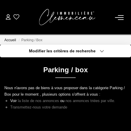
01 39 08 26 26
Accueil
Parking / Box
VENTE
Modifier les critères de recherche
Type de transaction
Localisation
Acheter
Localisation
LOCATION
Parking / box
Type de bien
Sélectionnez...
Surface min
ESTIMATION
Nous n'avons pas de biens à vous proposer dans la catégorie Parking /
Plus de critères
Budget max
Box pour le moment , plusieurs options s'offrent à vous :
BIENS VENDUS
Voir
la liste de nos annonces
ou
nos annonces triées par ville.
Créer une alerte
Transmettez-nous votre demande
NOTRE AGENCE