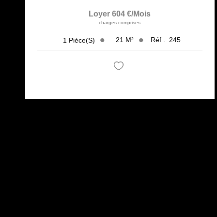
Loyer 604 €/mois
charges comprises
21
M²
Réf :
245
1
Pièce(s)